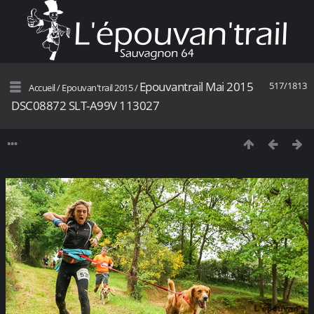
Epouvantrail Mai 2015
517/1813
Accueil
/
Epouvan'trail 2015
/
DSC08872 SLT-A99V 113027