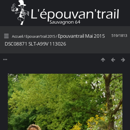
Epouvantrail Mai 2015
519/1813
Accueil
/
Epouvan'trail 2015
/
DSC08871 SLT-A99V 113026