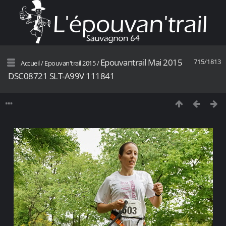
Epouvantrail Mai 2015
715/1813
Accueil
/
Epouvan'trail 2015
/
DSC08721 SLT-A99V 111841