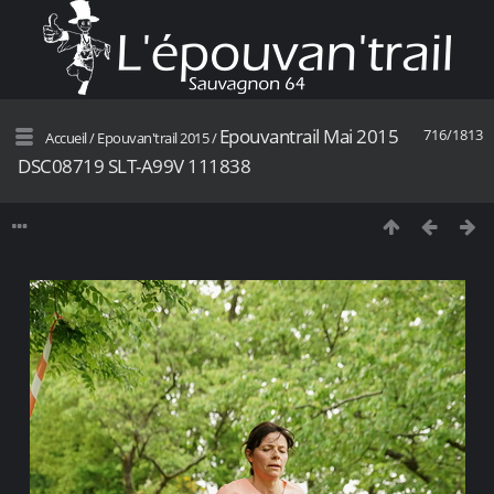
Epouvantrail Mai 2015
716/1813
Accueil
/
Epouvan'trail 2015
/
DSC08719 SLT-A99V 111838