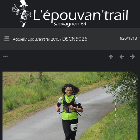
DSCN9026
920/1813
Accueil
/
Epouvan'trail 2015
/