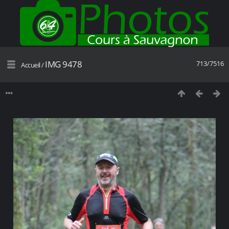
IMG 9478
713/7516
Accueil
/