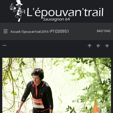
P1030951
842/1042
Accueil
/
Epouvan'trail 2019
/