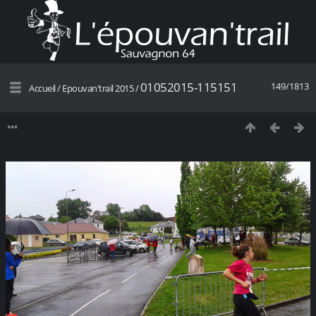
01052015-115151
149/1813
Accueil
/
Epouvan'trail 2015
/