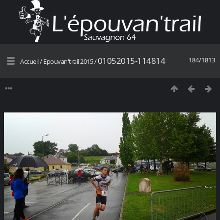
01052015-114814
184/1813
Accueil
/
Epouvan'trail 2015
/