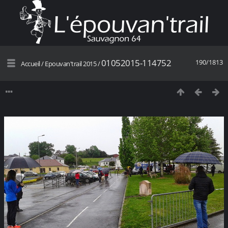
01052015-114752
190/1813
Accueil
/
Epouvan'trail 2015
/