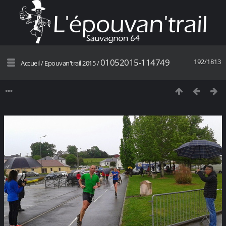
01052015-114749
192/1813
Accueil
/
Epouvan'trail 2015
/