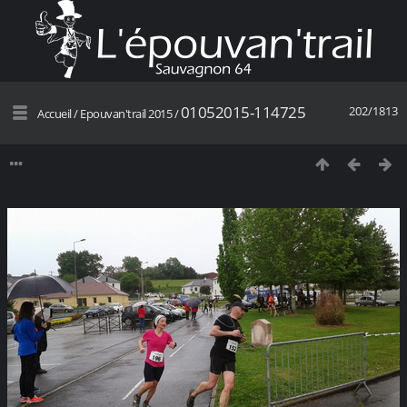
01052015-114725
202/1813
Accueil
/
Epouvan'trail 2015
/