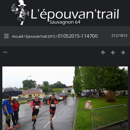
01052015-114700
212/1813
Accueil
/
Epouvan'trail 2015
/