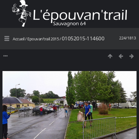
01052015-114600
224/1813
Accueil
/
Epouvan'trail 2015
/