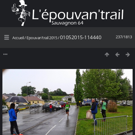
01052015-114440
237/1813
Accueil
/
Epouvan'trail 2015
/