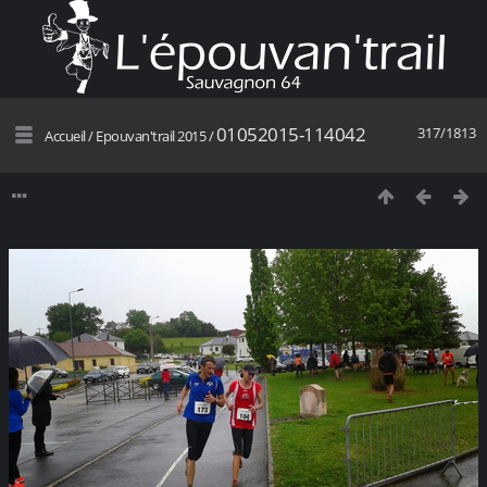
01052015-114042
317/1813
Accueil
/
Epouvan'trail 2015
/