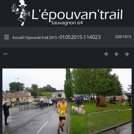
01052015-114023
328/1813
Accueil
/
Epouvan'trail 2015
/