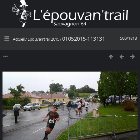
01052015-113131
500/1813
Accueil
/
Epouvan'trail 2015
/