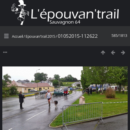
01052015-112622
585/1813
Accueil
/
Epouvan'trail 2015
/