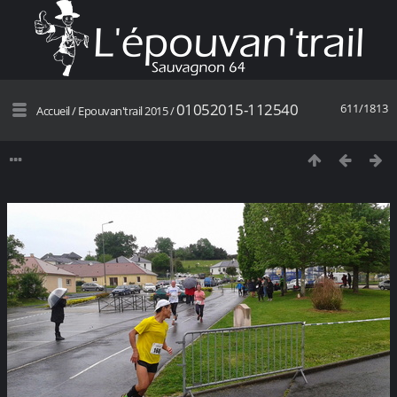
01052015-112540
611/1813
Accueil
/
Epouvan'trail 2015
/