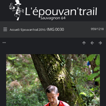
IMG 0030
959/1218
Accueil
/
Epouvan'trail 2016
/