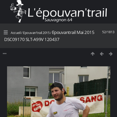
Epouvantrail Mai 2015
52/1813
Accueil
/
Epouvan'trail 2015
/
DSC09170 SLT-A99V 120437