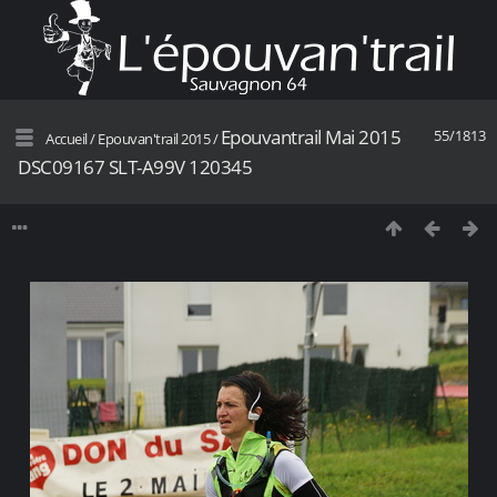
Epouvantrail Mai 2015
55/1813
Accueil
/
Epouvan'trail 2015
/
DSC09167 SLT-A99V 120345