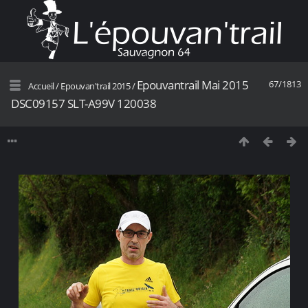
Epouvantrail Mai 2015
67/1813
Accueil
/
Epouvan'trail 2015
/
DSC09157 SLT-A99V 120038