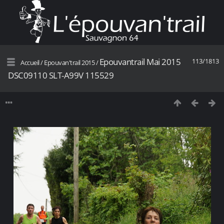
Epouvantrail Mai 2015
113/1813
Accueil
/
Epouvan'trail 2015
/
DSC09110 SLT-A99V 115529