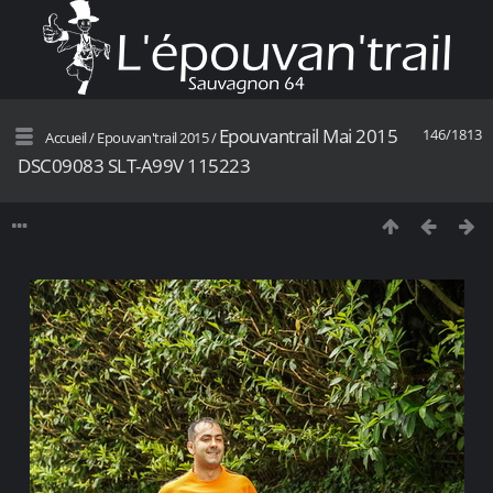
Epouvantrail Mai 2015
146/1813
Accueil
/
Epouvan'trail 2015
/
DSC09083 SLT-A99V 115223