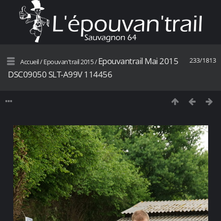
Epouvantrail Mai 2015
233/1813
Accueil
/
Epouvan'trail 2015
/
DSC09050 SLT-A99V 114456