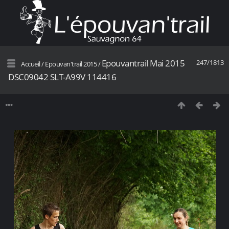
Epouvantrail Mai 2015
247/1813
Accueil
/
Epouvan'trail 2015
/
DSC09042 SLT-A99V 114416