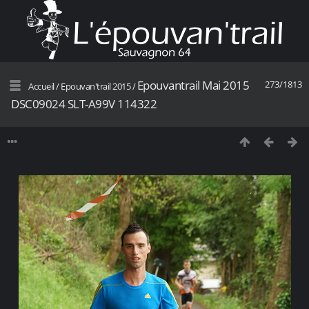
Epouvantrail Mai 2015
273/1813
Accueil
/
Epouvan'trail 2015
/
DSC09024 SLT-A99V 114322