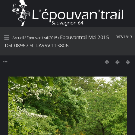
Epouvantrail Mai 2015
367/1813
Accueil
/
Epouvan'trail 2015
/
DSC08967 SLT-A99V 113806