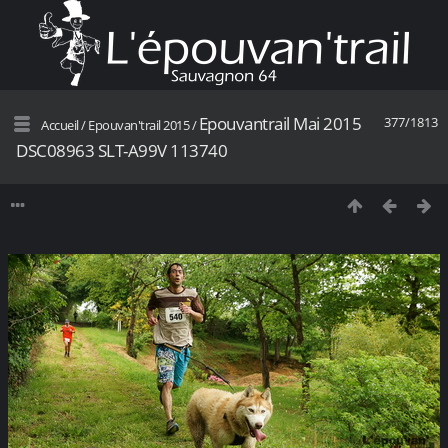
Epouvantrail Mai 2015
377/1813
Accueil
/
Epouvan'trail 2015
/
DSC08963 SLT-A99V 113740