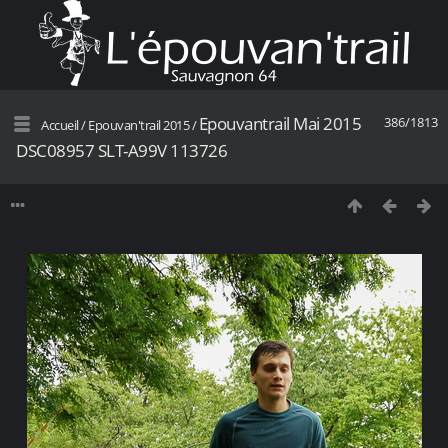
Epouvantrail Mai 2015
386/1813
Accueil
/
Epouvan'trail 2015
/
DSC08957 SLT-A99V 113726