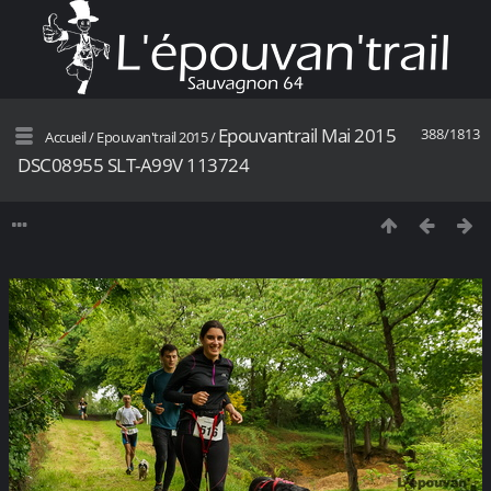
Epouvantrail Mai 2015
388/1813
Accueil
/
Epouvan'trail 2015
/
DSC08955 SLT-A99V 113724