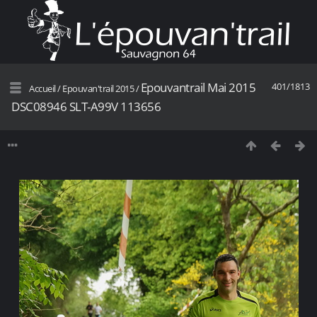
Epouvantrail Mai 2015
401/1813
Accueil
/
Epouvan'trail 2015
/
DSC08946 SLT-A99V 113656