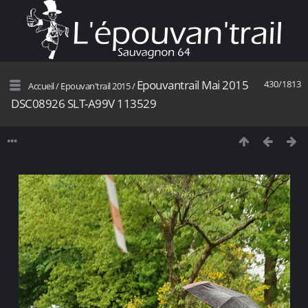
Epouvantrail Mai 2015
430/1813
Accueil
/
Epouvan'trail 2015
/
DSC08926 SLT-A99V 113529