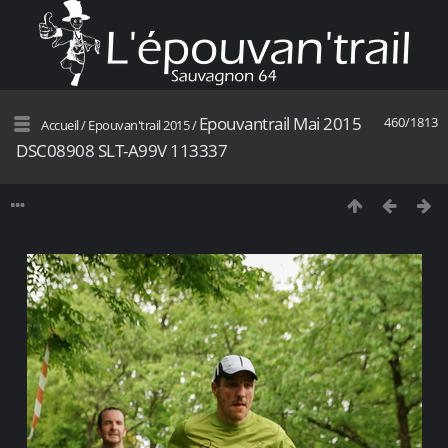
Epouvantrail Mai 2015
460/1813
Accueil
/
Epouvan'trail 2015
/
DSC08908 SLT-A99V 113337