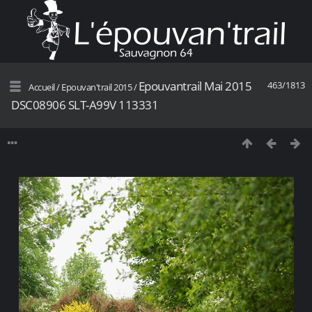
Epouvantrail Mai 2015
463/1813
Accueil
/
Epouvan'trail 2015
/
DSC08906 SLT-A99V 113331