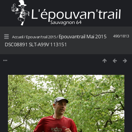
Epouvantrail Mai 2015
490/1813
Accueil
/
Epouvan'trail 2015
/
DSC08891 SLT-A99V 113151