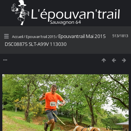
Epouvantrail Mai 2015
513/1813
Accueil
/
Epouvan'trail 2015
/
DSC08875 SLT-A99V 113030