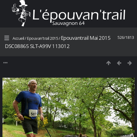
Epouvantrail Mai 2015
526/1813
Accueil
/
Epouvan'trail 2015
/
DSC08865 SLT-A99V 113012