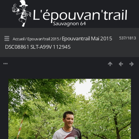
Epouvantrail Mai 2015
537/1813
Accueil
/
Epouvan'trail 2015
/
DSC08861 SLT-A99V 112945