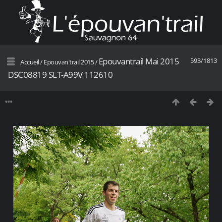
Epouvantrail Mai 2015
593/1813
Accueil
/
Epouvan'trail 2015
/
DSC08819 SLT-A99V 112610