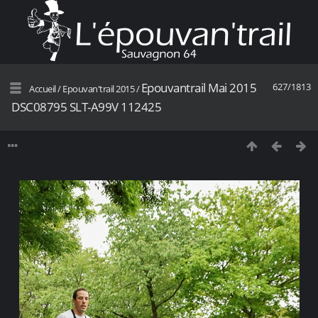
Epouvantrail Mai 2015
627/1813
Accueil
/
Epouvan'trail 2015
/
DSC08795 SLT-A99V 112425