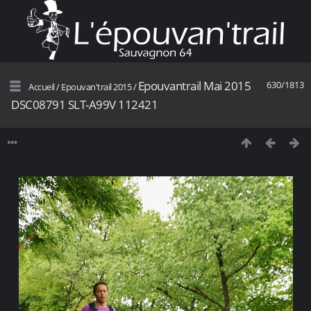
Epouvantrail Mai 2015
630/1813
Accueil
/
Epouvan'trail 2015
/
DSC08791 SLT-A99V 112421