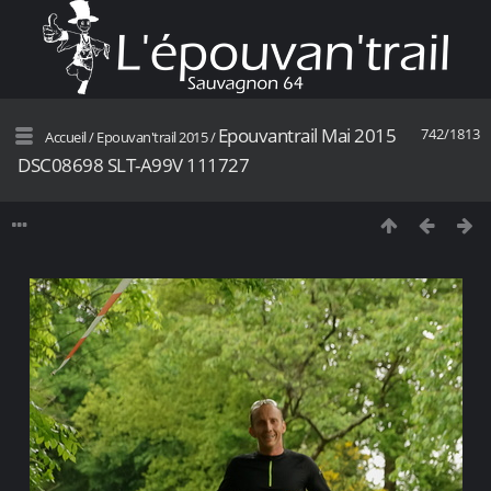
Epouvantrail Mai 2015
742/1813
Accueil
/
Epouvan'trail 2015
/
DSC08698 SLT-A99V 111727