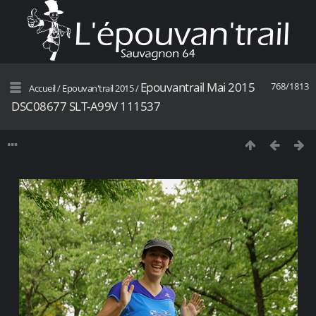
Epouvantrail Mai 2015
768/1813
Accueil
/
Epouvan'trail 2015
/
DSC08677 SLT-A99V 111537