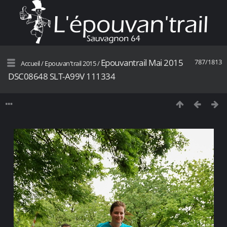
Epouvantrail Mai 2015
787/1813
Accueil
/
Epouvan'trail 2015
/
DSC08648 SLT-A99V 111334