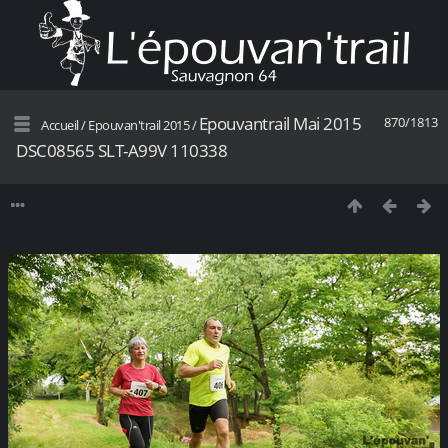
Epouvantrail Mai 2015
870/1813
Accueil
/
Epouvan'trail 2015
/
DSC08565 SLT-A99V 110338