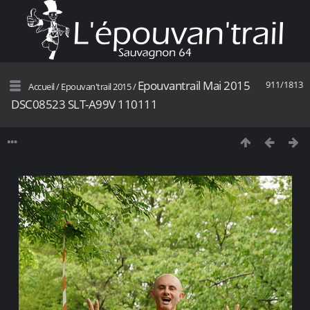
Epouvantrail Mai 2015
911/1813
Accueil
/
Epouvan'trail 2015
/
DSC08523 SLT-A99V 110111