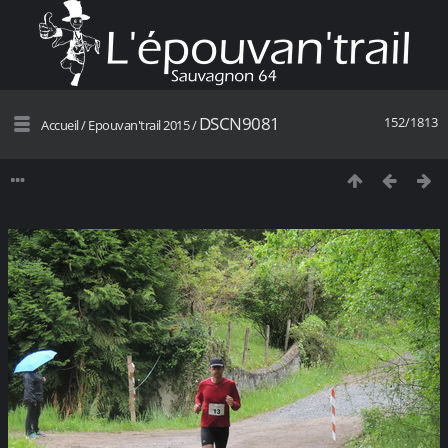
DSCN9081
152/1813
Accueil
/
Epouvan'trail 2015
/